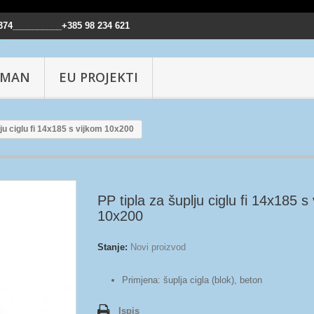
374__________+385 98 234 621
IMAN
EU PROJEKTI
lju ciglu fi 14x185 s vijkom 10x200
PP tipla za šuplju ciglu fi 14x185 s
10x200
Stanje:
Novi proizvod
Primjena: šuplja cigla (blok), beton
Ispis