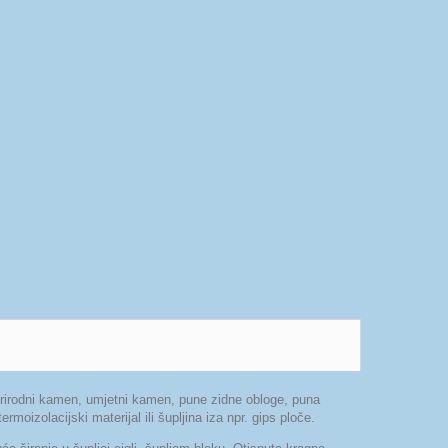
rirodni kamen, umjetni kamen, pune zidne obloge, puna
rmoizolacijski materijal ili šupljina iza npr. gips ploče.