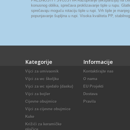
PREDNOSTI I SVOJSTVA Razupiranje (ekspanzija) na četiri st
konusnog oblika, sprečava proklizavanje tiple u rupu. Glatki 
sprečavaju moguću rotaciju tiple u rupi. Vrh tiple je manjeg
popunjavanje šupljina u rupi. Visoka kvaliteta PP, stabiln
Kategorije
Informacije
Vijci za umivaonik
Kontaktirajte nas
Vijci za wc školjku
O nama
Vijci za wc sjedalo (dasku)
EU Projekti
Vijci za bojler
Dostava
Cijevne obujmice
Pravila
Vijci za cijevne obujmice
Kuke
Križići za keramičke
pločice