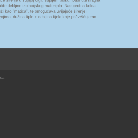
 širenje u šupljoj cigli, šupljem bloku. Otisnuta kragna
čite debljine izolacijskog materijala. Nasuprotna krilca
luži kao "matica", te omogućava uvijajuće širenje i
imo: dužina tiple + debljina tijela koje pričvršćujemo.
rša
1