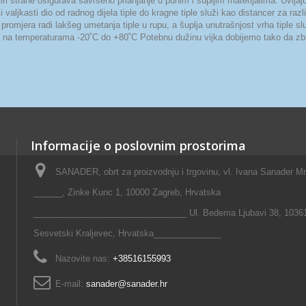
rane osigurava savršeno prianjanje u punim i šupljim materijalima. Uvijajuće
valjkasti dio od radnog dijela tiple do kragne tiple služi kao distancer za razli
 promjera radi lakšeg umetanja tiple u rupu, a šuplja unutrašnjost vrha tiple s
og na temperaturama -20˚C do +80˚C Potebnu dužinu vijka dobijemo tako da zbroj
Informacije o poslovnim prostorima
SANADER, obrt za proizvodnju i trgovinu, vl. Ivana Sanader M
______, Zinke Kunc 1, 10000 Zagreb, Hrvatska
________________________________ Ul. Bedema Ljubavi 38, 1036
Sesvetski Kraljevec, Hrvatska______________
Nazovite nas:
+38516155993
E-mail:
sanader@sanader.hr