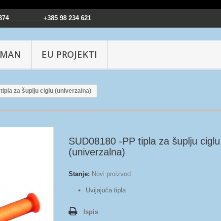
374__________+385 98 234 621
IMAN
EU PROJEKTI
pla za šuplju ciglu (univerzalna)
SUD08180 -PP tipla za šuplju ciglu
(univerzalna)
Stanje:
Novi proizvod
Uvijajuča tipla
Ispis