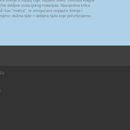
 širenje u šupljoj cigli, šupljem bloku. Otisnuta kragna
čite debljine izolacijskog materijala. Nasuprotna krilca
luži kao "matica", te omogućava uvijajuće širenje i
imo: dužina tiple + debljina tijela koje pričvršćujemo.
rša
1