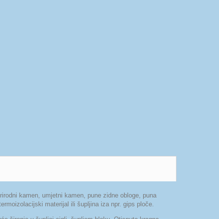
rirodni kamen, umjetni kamen, pune zidne obloge, puna
rmoizolacijski materijal ili šupljina iza npr. gips ploče.