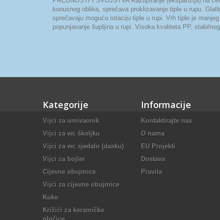
PREDNOSTI I SVOJSTVA Razupiranje (ekspanzija) na četiri st
konusnog oblika, sprečava proklizavanje tiple u rupu. Glatki 
sprečavaju moguću rotaciju tiple u rupi. Vrh tiple je manjeg
popunjavanje šupljina u rupi. Visoka kvaliteta PP, stabiln
Kategorije
Informacije
Vijci za umivaonik
Kontaktirajte nas
Vijci za wc školjku
O nama
Vijci za wc sjedalo (dasku)
EU Projekti
Vijci za bojler
Dostava
Cijevne obujmice
Pravila
Vijci za cijevne obujmice
Kuke
Križići za keramičke
pločice