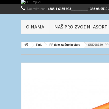
Nazovite nas:
+385 1 6155 993__________+385 98 9510 
O NAMA
NAŠ PROIZVODNI ASORT
Tiple
PP tiple za šuplju ciglu
SUD08180 -PP ti