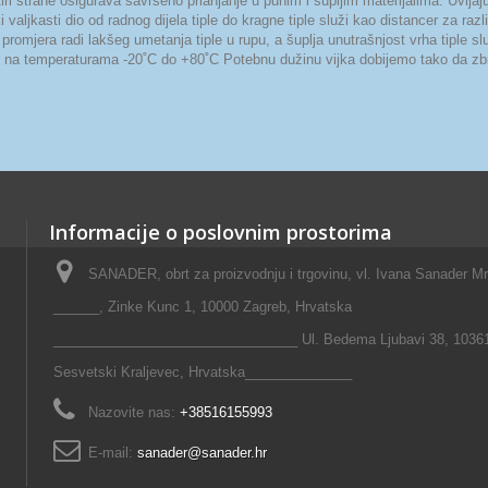
rane osigurava savršeno prianjanje u punim i šupljim materijalima. Uvijajuće
valjkasti dio od radnog dijela tiple do kragne tiple služi kao distancer za razli
 promjera radi lakšeg umetanja tiple u rupu, a šuplja unutrašnjost vrha tiple s
og na temperaturama -20˚C do +80˚C Potebnu dužinu vijka dobijemo tako da zbroj
Informacije o poslovnim prostorima
SANADER, obrt za proizvodnju i trgovinu, vl. Ivana Sanader M
______, Zinke Kunc 1, 10000 Zagreb, Hrvatska
________________________________ Ul. Bedema Ljubavi 38, 1036
Sesvetski Kraljevec, Hrvatska______________
Nazovite nas:
+38516155993
E-mail:
sanader@sanader.hr