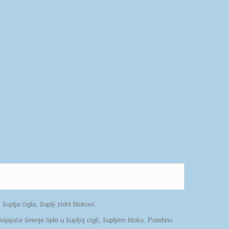
lja cigla, šuplji zidni blokovi.
ajuće širenje tiple u šupljoj cigli, šupljem bloku. Potebnu