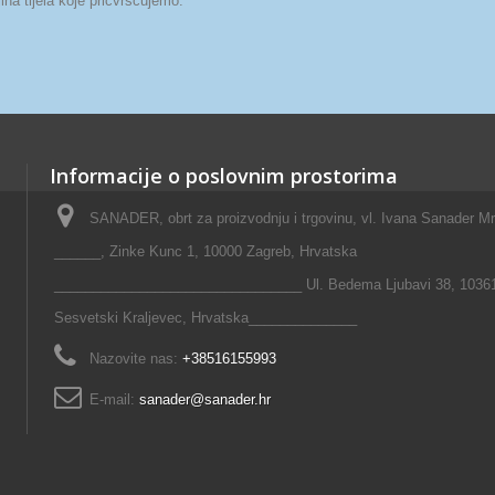
ina tijela koje pričvršćujemo.
Informacije o poslovnim prostorima
SANADER, obrt za proizvodnju i trgovinu, vl. Ivana Sanader M
______, Zinke Kunc 1, 10000 Zagreb, Hrvatska
________________________________ Ul. Bedema Ljubavi 38, 1036
Sesvetski Kraljevec, Hrvatska______________
Nazovite nas:
+38516155993
E-mail:
sanader@sanader.hr