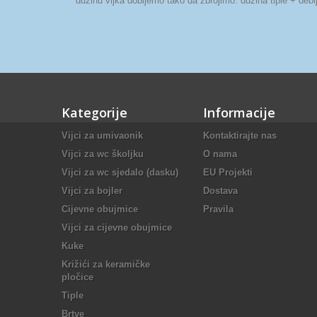
dužinu vijka dobijemo tako da zbrojimo: dužina tiple + deblj
Kategorije
Informacije
Vijci za umivaonik
Kontaktirajte nas
Vijci za wc školjku
O nama
Vijci za wc sjedalo (dasku)
EU Projekti
Vijci za bojler
Dostava
Cijevne obujmice
Pravila
Vijci za cijevne obujmice
Kuke
Križići za keramičke
pločice
Tiple
Brtve