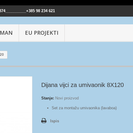
374__________+385 98 234 621
IMAN
EU PROJEKTI
120
Dijana vijci za umivaonik 8X120
Stanje:
Novi proizvod
Set za montažu umivaonika (lavaboa)
Ispis